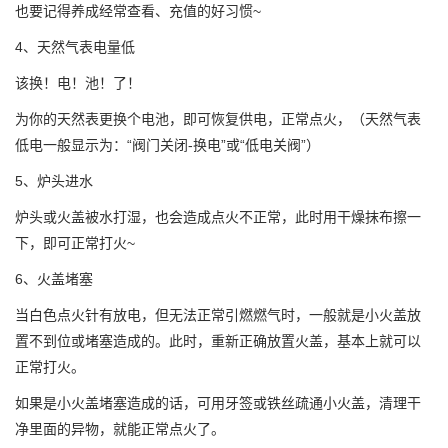
也要记得养成经常查看、充值的好习惯~
4、天然气表电量低
该换！电！池！了！
为你的天然表更换个电池，即可恢复供电，正常点火，（天然气表
低电一般显示为：“阀门关闭-换电”或“低电关阀”）
5、炉头进水
炉头或火盖被水打湿，也会造成点火不正常，此时用干燥抹布擦一
下，即可正常打火~
6、火盖堵塞
当白色点火针有放电，但无法正常引燃燃气时，一般就是小火盖放
置不到位或堵塞造成的。此时，重新正确放置火盖，基本上就可以
正常打火。
如果是小火盖堵塞造成的话，可用牙签或铁丝疏通小火盖，清理干
净里面的异物，就能正常点火了。