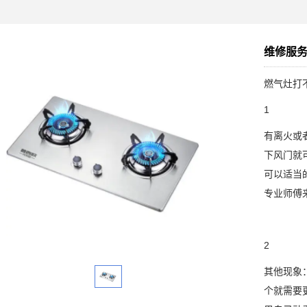
维修服
燃气灶打
1
有离火或
下风门就
可以适当
专业师傅
2
其他现象
个就需要