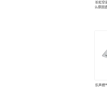
长虹空
么原因
乐声燃